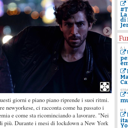
#T
La
di
Je
Fu
A. L.
pe
em
Ma
Ca
STR
esti giorni e piano piano riprende i suoi ritmi.
mu
re newyorkese, ci racconta come ha passato i
M S
mia e come sta ricominciando a lavorare. "Nei
it
ce di più. Durante i mesi di lockdown a New York
Yo