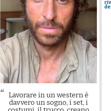
ri
de
Lavorare in un western è
davvero un sogno, i set, i
costumi, il trucco, creano