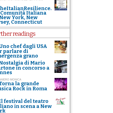
heItalianResilience.
 Comunità Italiana
 New York, New
rsey, Connecticut
rther readings
Uno chef dagli USA
r parlare di
ergenza grano
Nostalgia di Mario
rtone in concorso a
nnes
ANIERO MONICA
Torna la grande
sica Rock in Roma
Il festival del teatro
aliano in scena a New
rk