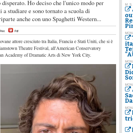
o disperato. Ho deciso che l'unico modo per
M. S.
 a studiare e sono tornato a scuola di
ou
riparte anche con uno Spaghetti Western...
Re
Pi
Print
Pdf
MON
vane attore cresciuto tra Italia, Francia e Stati Uniti, che si è
it
lliamstown Theatre Festival, all'American Conservatory
Te
"A
ican Academy of Dramatic Arts di New York City.
MON
Dio
So
MON
Sa
Da
MON
tr