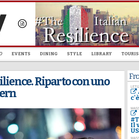
Skip to
main
content
O
EVENTS
DINING
STYLE
LIBRARY
TOURI
Fr
lience. Riparto con uno
LETI
tern
c'
MASS
#T
Il
U
MASS