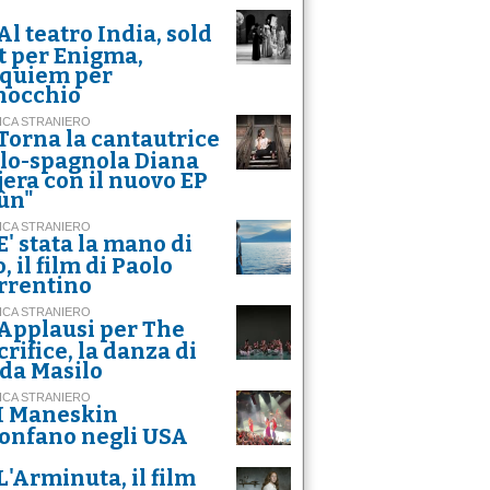
Al teatro India, sold
t per Enigma,
quiem per
nocchio
ICA STRANIERO
Torna la cantautrice
alo-spagnola Diana
jera con il nuovo EP
ùn"
ICA STRANIERO
E' stata la mano di
, il film di Paolo
rrentino
ICA STRANIERO
Applausi per The
crifice, la danza di
da Masilo
ICA STRANIERO
I Maneskin
ionfano negli USA
L'Arminuta, il film