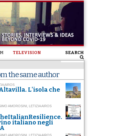
SM
TELEVISION
SEARCH
om the same author
ZIA AIROS
Altavilla. L'isola che
è
IMO AMOROSINI, LETIZIA AIROS
heItalianResilience.
 vino italiano negli
SA
IMO AMOROSINI, LETIZIA AIROS