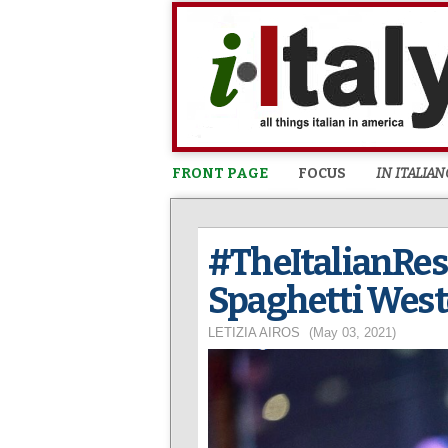
FRONT PAGE
FOCUS
IN ITALIAN
#TheItalianResi
Spaghetti Wes
LETIZIA AIROS
(May 03, 2021)