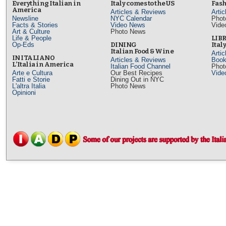
Everything Italian in
Italy comes to the US
Fash
America
Articles & Reviews
Arti
Newsline
NYC Calendar
Phot
Facts & Stories
Video News
Vide
Art & Culture
Photo News
Life & People
LIB
Op-Eds
DINING
Ital
Italian Food & Wine
Arti
IN ITALIANO
Articles & Reviews
Book
L’Italia in America
Italian Food Channel
Phot
Arte e Cultura
Our Best Recipes
Vide
Fatti e Storie
Dining Out in NYC
L'altra Italia
Photo News
Opinioni