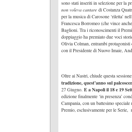
sono stati inseriti in selezione per la
non voleva cantare
di Costanza Quatr
per la musica di Carosone ‘riletta’ ne
Francesca Borromeo (che vince anch
Baglioni. Tra i riconoscimenti il Prem
doppiaggio ha premiato due voci stor
Olivia Colman, entrambi protagonisti
con il Presidente di Nuovo Imaie, An
Oltre ai Nastri, chiude questa sessione 
tradizione, quest’anno sul palcosce
E a Napoli il 18 e 19 Se
27 Giugno.
edizione finalmente ‘in presenza’ co
Campania, con un battesimo speciale n
Premio, esclusivamente per le Serie, ne