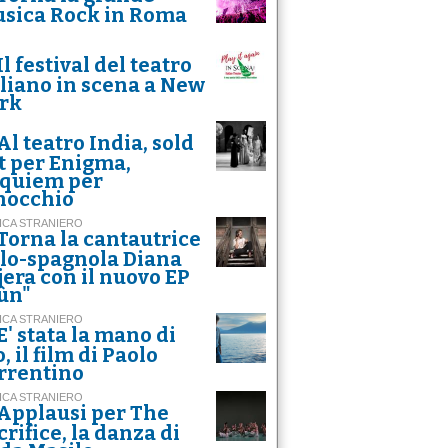
sica Rock in Roma
Il festival del teatro
aliano in scena a New
rk
Al teatro India, sold
t per Enigma,
quiem per
nocchio
ICA STRANIERO
Torna la cantautrice
alo-spagnola Diana
jera con il nuovo EP
ùn"
ICA STRANIERO
E' stata la mano di
, il film di Paolo
rrentino
ICA STRANIERO
Applausi per The
crifice, la danza di