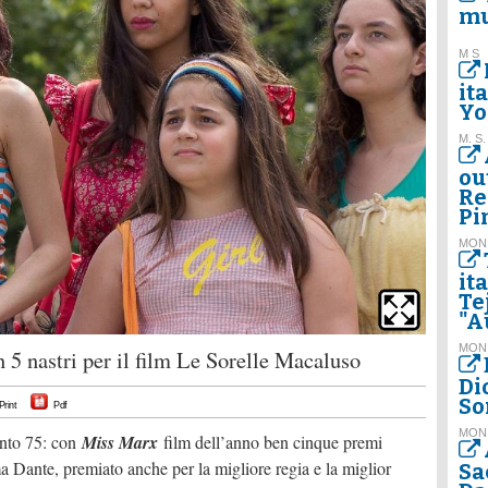
mu
M S
it
Yo
M. S.
ou
Re
Pi
MON
it
Te
"A
MON
5 nastri per il film Le Sorelle Macaluso
Dio
So
Print
Pdf
MON
ento 75: con
Miss Marx
film dell’anno ben cinque premi
Dante, premiato anche per la migliore regia e la miglior
Sa