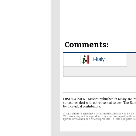
Comments:
i-Italy
DISCLAIMER: Articles published in i-Italy are int
sometimes deal with controversial issues. The Edit
by individual contributors.
© ALL RIGHTS RESERVED - RIPRODUZIONE VIETATA.
This work may not be reproduced, in whole or in part, without
Questo lavoro non può essere riprodotto, in tutto o in parte, s