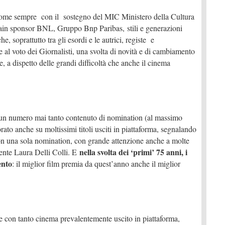
come sempre con il sostegno del MIC Ministero della Cultura
ain sponsor BNL, Gruppo Bnp Paribas, stili e generazioni
e, soprattutto tra gli esordi e le autrici, registe e
e al voto dei Giornalisti, una svolta di novità e di cambiamento
e, a dispetto delle grandi difficoltà che anche il cinema
un numero mai tanto contenuto di nomination (al massimo
orato anche su moltissimi titoli usciti in piattaforma, segnalando
con una sola nomination, con grande attenzione anche a molte
nella svolta dei ‘primi’ 75 anni, i
dente Laura Delli Colli. E
ento
: il miglior film premia da quest’anno anche il miglior
e con tanto cinema prevalentemente uscito in piattaforma,