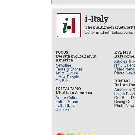
i-Italy
The multimedia network fo
Editor in Chief: Letizia Airos
FOCUS
EVENTS
Everything Italian in
Italy comes
America
Articles & 
Newsline
NYC Calend
Facts & Stories
Video News
Art & Culture
Photo New
Life & People
Op-Eds
DINING
Italian Fo
IN ITALIANO
Articles & 
L’Italia in America
Italian Foo
Arte e Cultura
Our Best R
Fatti e Storie
Dining Out 
L'altra Italia
Photo New
Opinioni