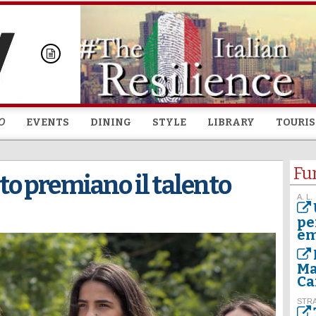
Skip to
main
content
O
EVENTS
DINING
STYLE
LIBRARY
TOURI
Fu
nto premiano il talento
A. L.
pe
em
Ma
Ca
STR