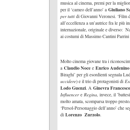
musica al cinema, premi per la miglio
Giuliano S
per il ‘cameo dell’anno’ a
per tutti
di Giovanni Veronesi. ‘Film 
all’eccellenza a un’autrice fra le più i
internazionale, originale e diverso: 
ai costumi di Massimo Cantini Parrini
Molto cinema giovane tra i riconoscimen
Claudio Noce
Enrico Audenino
a
e
Biraghi’ per gli esordienti segnala Lu
uccidere
) e il trio di protagonisti di
Es
Lodo Guenzi
Ginevra Francesco
. A
Influencer
e
Regina,
invece, il ’batte
molto amata, scomparsa troppo presto
‘Persol-Personaggio dell’anno’ che s
Lorenzo Zurzolo
di
.