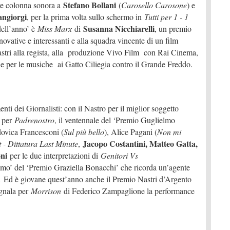
Stefano Bollani
re colonna sonora a
(
Carosello Carosone
) e
angiorgi
, per la prima volta sullo schermo in
Tutti per 1 - 1
Susanna Nicchiarelli
dell’anno’ è
Miss Marx
di
, un premio
nnovative e interessanti e alla squadra vincente di un film
Nastri alla regista, alla produzione Vivo Film con Rai Cinema,
 e per le musiche ai Gatto Ciliegia contro il Grande Freddo.
ti dei Giornalisti: con il Nastro per il miglior soggetto
per
Padrenostro
, il ventennale del ‘Premio Guglielmo
dovica Francesconi (
Sul più bello
), Alice Pagani (
Non mi
Jacopo Costantini, Matteo Gatta,
t - Dittatura Last Minute
,
ni
per le due interpretazioni di
Genitori Vs
simo’ del ‘Premio Graziella Bonacchi’ che ricorda un’agente
.
Ed è giovane quest’anno anche il Premio Nastri d’Argento
egnala per
Morrison
di Federico Zampaglione la performance