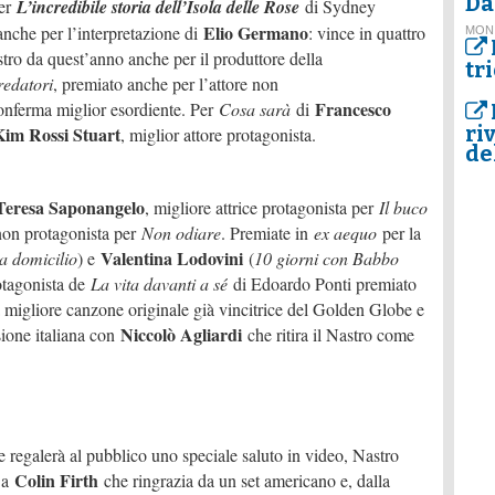
Da
per
L’incredibile storia dell’Isola delle Rose
di Sydney
Elio Germano
nche per l’interpretazione di
: vince in quattro
MON
stro da quest’anno anche per il produttore della
tr
redatori
, premiato anche per l’attore non
Francesco
conferma miglior esordiente. Per
Cosa sarà
di
ri
Kim Rossi Stuart
, miglior attore protagonista.
de
Teresa Saponangelo
, migliore attrice protagonista per
Il buco
 non protagonista per
Non odiare
. Premiate in
ex aequo
per la
Valentina Lodovini
a domicilio
) e
(
10 giorni con Babbo
otagonista de
La vita davanti a sé
di Edoardo Ponti premiato
a migliore canzone originale già vincitrice del Golden Globe e
Niccolò Agliardi
sione italiana con
che ritira il Nastro come
e regalerà al pubblico uno speciale saluto in video, Nastro
Colin Firth
 a
che ringrazia da un set americano e, dalla