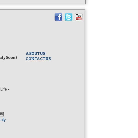
ABOUT US
taly Soon?
CONTACT US
ife -
l
taly