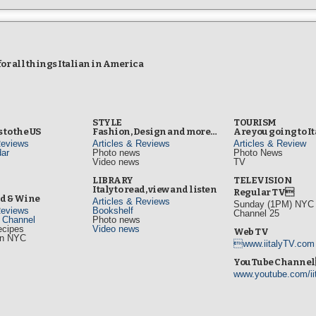
r all things Italian in America
STYLE
TOURISM
 to the US
Fashion, Design and more…
Are you going to I
Reviews
Articles & Reviews
Articles & Review
ar
Photo news
Photo News
Video news
TV
s
LIBRARY
TELEVISION
Italy to read, view and listen
Regular TV
od & Wine
Articles & Reviews
Sunday (1PM) NYC L
Reviews
Bookshelf
Channel 25
d Channel
Photo news
ecipes
Video news
Web TV
in NYC
www.iitalyTV.com
s
YouTube Channe
www.youtube.com/ii