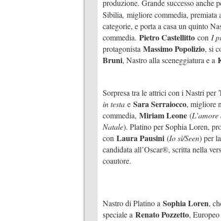
produzione. Grande successo anche 
Sibilia
,
migliore commedia, premiata a
categorie, e porta a casa un quinto Na
Pietro Castellitto
commedia.
con
I p
Massimo Popolizio
protagonista
, si 
Bruni
, Nastro alla sceneggiatura e a
Sorpresa tra le attrici con i Nastri per
Sara Serraiocco
in testa
e
, migliore
Miriam Leone
commedia,
(
L’amore 
Natale
). Platino per Sophia Loren, pr
Laura Pausini
con
(
Io sì/Seen
) per l
candidata all’Oscar®, scritta nella ver
coautore.
Sophia Loren
Nastro di Platino a
, ch
Renato Pozzetto
speciale a
, Europeo