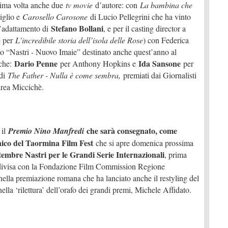
 prima volta anche due
tv movie
d’autore: con
La bambina che
iglio e
Carosello Carosone
di Lucio Pellegrini che ha vinto
Stefano Bollani
ll’adattamento di
, e per il casting director a
e per
L’incredibile storia dell’isola delle Rose
) con Federica
io “Nastri - Nuovo Imaie” destinato anche quest’anno al
Dario Penne
Ida Sansone
iche:
per Anthony Hopkins e
per
 di
The Father - Nulla è come sembra,
premiati dai Giornalisti
drea Miccichè.
che sarà consegnato, come
il
Premio Nino Manfredi
nico del Taormina Film Fest
che si apre domenica prossima
ttembre Nastri per le Grandi Serie Internazionali
, prima
ndivisa con la Fondazione Film Commission Regione
ella premiazione romana che ha lanciato anche il restyling del
lla ‘rilettura’ dell’orafo dei grandi premi, Michele Affidato.