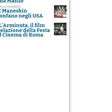
da Masilo
ICA STRANIERO
I Maneskin
ionfano negli USA
L'Arminuta, il film
velazione della Festa
l Cinema di Roma