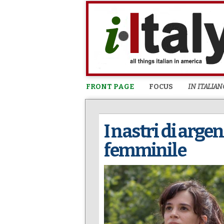
FRONT PAGE
FOCUS
IN ITALIAN
I nastri di arge
femminile