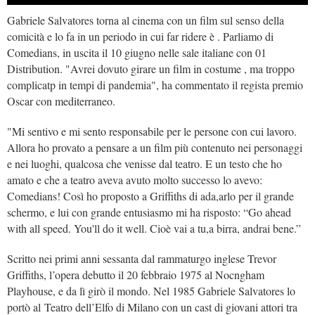
Gabriele Salvatores torna al cinema con un film sul senso della
comicità e lo fa in un periodo in cui far ridere è . Parliamo di
Comedians, in uscita il 10 giugno nelle sale italiane con 01
Distribution. "Avrei dovuto girare un film in costume , ma troppo
complicatp in tempi di pandemia", ha commentato il regista premio
Oscar con mediterraneo.
"Mi sentivo e mi sento responsabile per le persone con cui lavoro.
Allora ho provato a pensare a un film più contenuto nei personaggi
e nei luoghi, qualcosa che venisse dal teatro. E un testo che ho
amato e che a teatro aveva avuto molto successo lo avevo:
Comedians! Così ho proposto a Griffiths di ada,arlo per il grande
schermo, e lui con grande entusiasmo mi ha risposto: “Go ahead
with all speed. You'll do it well. Cioè vai a tu,a birra, andrai bene.”
Scritto nei primi anni sessanta dal rammaturgo inglese Trevor
Griffiths, l’opera debutto il 20 febbraio 1975 al Nocngham
Playhouse, e da lì girò il mondo. Nel 1985 Gabriele Salvatores lo
portò al Teatro dell’Elfo di Milano con un cast di giovani attori tra