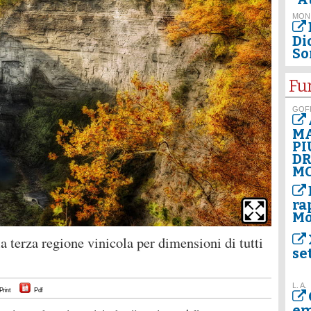
MON
Dio
So
Fu
GOF
MA
PI
D
M
ra
Mo
a terza regione vinicola per dimensioni di tutti
se
L. A.
Print
Pdf
em