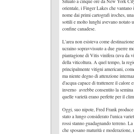
Situato a cinque ore da New York City, 
orientale, i Finger Lakes che vantano il
nome dai primi cartografi iroches, un
sottili e molto lunghi avevano notato u
confine canadese.
L'area non esisteva come destinazione 
ucraino sopravvissuto a due guerre mond
piantagione di Vitis vinifera (uva da 
della viticoltura. A quel tempo, la reg
principalmente vitigni americani, com
ma niente degno di attenzione interna
d'acqua capace di trattenere il calore e
inverno avrebbe consentito la semina d
quelle varietà erano perfette per il clima
Oggi, suo nipote, Fred Frank produce b
stato a lungo considerato l'unica variet
rossi stanno guadagnando terreno. La z
che sposano maturità e moderazione, ri