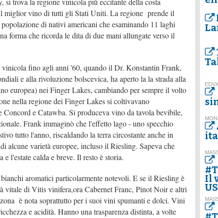
si trova la regione vinicola più eccitante della costa
 miglior vino di tutti gli Stati Uniti. La regione prende il
a popolazione di nativi americani che esaminando 11 laghi
La
na forma che ricorda le dita di due mani allungate verso il
Ta
vinicola fino agli anni '60, quando il Dr. Konstantin Frank,
iali e alla rivoluzione bolscevica, ha aperto la la strada alla
EDVI
vino europea) nei Finger Lakes, cambiando per sempre il volto
ione nella regione dei Finger Lakes si coltivavano
si
e Concord e Catawba. Si produceva vino da tavola bevibile,
MON
zionale. Frank immaginò che l'effetto lago - uno specchio
stivo tutto l'anno, riscaldando la terra circostante anche in
it
i alcune varietà europee, incluso il Riesling. Sapeva che
MASS
 e l'estate calda e breve. Il resto è storia.
#T
ianchi aromatici particolarmente notevoli. E se il Riesling è
Il
U
à vitale di Vitis vinifera,ora Cabernet Franc, Pinot Noir e altri
ona è nota soprattutto per i suoi vini spumanti e dolci. Vini
MASS
cchezza e acidità. Hanno una trasparenza distinta, a volte
#T