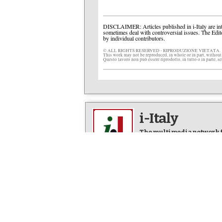
DISCLAIMER: Articles published in i-Italy are int
sometimes deal with controversial issues. The Edit
by individual contributors.
© ALL RIGHTS RESERVED - RIPRODUZIONE VIETATA.
This work may not be reproduced, in whole or in part, without
Questo lavoro non può essere riprodotto, in tutto o in parte, s
i-Italy
The multimedia network fo
Editor in Chief: Letizia Airos
FOCUS
EVENTS
Everything Italian in
Italy comes
America
Articles & 
Newsline
NYC Calend
Facts & Stories
Video News
Art & Culture
Photo New
Life & People
Op-Eds
DINING