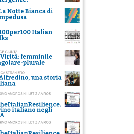
La Notte Bianca di
mpedusa
100per100 Italian
lks
GE GIUNTA
Virità: femminile
ngolare-plurale
ICA STRANIERO
Alfredino, una storia
aliana
IMO AMOROSINI, LETIZIA AIROS
heItalianResilience.
 vino italiano negli
SA
IMO AMOROSINI, LETIZIA AIROS
heItalianResilience.