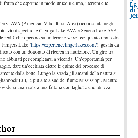
frutta che esprime in modo unico il clima, i terreni e le
La
di
Je
terza AVA (American Viticultural Area) riconosciuta negli
nominazioni specifiche Cayuga Lake AVA e Seneca Lake AVA,
 le realtà che operano su un terreno scivoloso quanto una lastra
e Fimgers Lake (
https://
experiencefingerlakes.com/
), gestita da
icato con un dottorato di ricerca in nutrizione. Un giro tra
ono abbinati per completarsi a vicenda. Un’opportunità per
gio, dare un’occhiata dietro le quinte del processo di
tamente dalla botte. Lungo la strada gli amanti della natura si
hannock Fall, le più alte a sud del fiume Mississippi. Mentre
 godersi una visita a una fattoria con laghetto che utilizza
thor