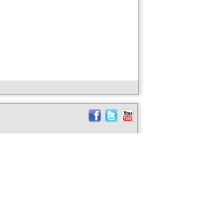
ABOUT US
taly Soon?
CONTACT US