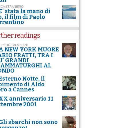
ICA STRANIERO
E' stata la mano di
, il film di Paolo
rrentino
rther readings
FREDO PALMERINI
A NEW YORK MUORE
RIO FRATTI, TRA I
U’ GRANDI
RAMMATURGHI AL
ONDO
Esterno Notte, il
pimento di Aldo
ro a Cannes
XX anniversario 11
ttembre 2001
Gli sbarchi non sono
ergenze!