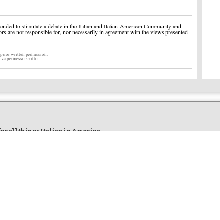
ended to stimulate a debate in the Italian and Italian-American Community and
ors are not responsible for, nor necessarily in agreement with the views presented
 prior written permission.
enza permesso scritto.
r all things Italian in America
STYLE
TOURISM
 to the US
Fashion, Design and more…
Are you going to I
Reviews
Articles & Reviews
Articles & Review
ar
Photo news
Photo News
Video news
TV
s
LIBRARY
TELEVISION
Italy to read, view and listen