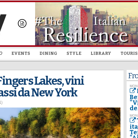
Skip to
main
content
O
EVENTS
DINING
STYLE
LIBRARY
TOURI
Fr
 Fingers Lakes, vini
MON
passi da New York
Be
"V
1)
del
MON
it
Te
"A