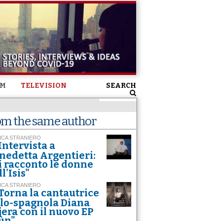
SM
TELEVISION
SEARCH
om the same author
ICA STRANIERO
Intervista a
nedetta Argentieri:
i racconto le donne
l'Isis"
ICA STRANIERO
Torna la cantautrice
alo-spagnola Diana
jera con il nuovo EP
ùn"