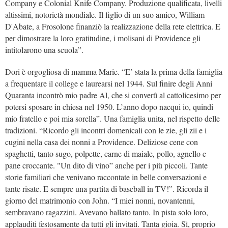
Company e Colonial Knife Company. Produzione qualificata, livelli
altissimi, notorietà mondiale. Il figlio di un suo amico, William
D'Abate, a Frosolone finanziò la realizzazione della rete elettrica. E
per dimostrare la loro gratitudine, i molisani di Providence gli
intitolarono una scuola”.
Dori è orgogliosa di mamma Marie. “E’ stata la prima della famiglia
a frequentare il college e laurearsi nel 1944. Sul finire degli Anni
Quaranta incontrò mio padre Al, che si convertì al cattolicesimo per
potersi sposare in chiesa nel 1950. L’anno dopo nacqui io, quindi
mio fratello e poi mia sorella”. Una famiglia unita, nel rispetto delle
tradizioni. “Ricordo gli incontri domenicali con le zie, gli zii e i
cugini nella casa dei nonni a
Providence. Deliziose cene con
spaghetti, tanto sugo, polpette, carne di maiale, pollo, agnello e
pane croccante. "Un dito di vino” anche per i più piccoli. Tante
storie familiari che venivano raccontate in belle conversazioni e
tante risate. E sempre una partita di baseball in TV!”. Ricorda il
giorno del matrimonio con John. “I miei nonni, novantenni,
sembravano ragazzini. Avevano ballato tanto. In pista solo loro,
applauditi festosamente da tutti gli invitati. Tanta gioia. Sì, proprio