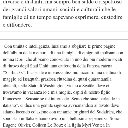
diverse e distanti, ma sempre ben salde e rispettose
dei grandi valori umani, sociali e culturali che le
famiglie di un tempo sapevano esprimere, custodire
e diffondere.
Con umiltà e intelligenza. Iniziamo a sfogliare le prime pagine
dell’album della memoria di una famiglia di emigranti molisani con
nonna Dori, che abbiamo conosciuto in uno dei più moderni locali
di ritrovo degli Stati Uniti: una caffetteria della famosa catena
“Starbucks”. Il casuale e interessantissimo incontro una mattina di
maggio ad Issaquah, graziosa cittadina di quasi quarantamila
abitanti, nello Stato di Washington, vicino a Seattle, dove ci
trovavamo in vacanza io e mia moglie, ospiti di nostro figlio
Francesco. “Scusate se mi intrometto. Sento che state parlando in
italiano”, ci dice una gentile signora avvicinandosi al tavolo dove
stiamo facendo colazione con tre amici originari del Sudafrica, che
sono stati in Italia e hanno avuto una bellissima esperienza. Sono
Eugene Olivier, Colleen Le Roux e la figlia Myrl Venter. In