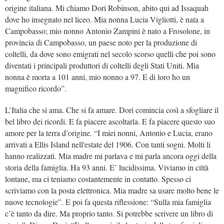
origine italiana. Mi chiamo
Dori Robinson, abito qui ad Issaquah
dove ho insegnato nel liceo. Mia nonna Lucia Vigliotti, è nata a
Campobasso; mio nonno Antonio Zampini è nato a Frosolone, in
provincia di Campobasso, un paese noto per la produzione di
coltelli, da dove sono emigrati nel secolo scorso quelli che poi sono
diventati i principali produttori di coltelli degli Stati Uniti. Mia
nonna è morta a 101 anni, mio nonno a 97. E di loro ho un
magnifico ricordo”.
L’Italia che si ama. Che si fa amare. Dori comincia così a sfogliare il
bel libro dei ricordi. E fa piacere ascoltarla. E fa piacere questo suo
amore per la terra d’origine. “I miei nonni, Antonio e Lucia, erano
arrivati a Ellis Island nell'estate del 1906. Con tanti sogni. Molti li
hanno realizzati. Mia madre mi parlava e mi parla ancora oggi della
storia della famiglia. Ha 93 anni. E’ lucidissima. Viviamo in città
lontane, ma ci teniamo costantemente in contatto. Spesso ci
scriviamo con la posta elettronica. Mia madre sa usare molto bene le
nuove tecnologie”. E poi fa questa riflessione: “Sulla mia famiglia
c’è tanto da dire. Ma proprio tanto. Si potrebbe scrivere un libro di