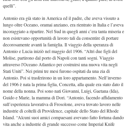
quelli”.
Antonio era già stato in America ed il padre, che aveva vissuto a
lungo oltre Oceano, oramai anziano, era rientrato in Italia e l’aveva
incoraggiato a ripartire. Nel Sud in quegli anni c’era tanta miseria e
non esistevano opportunità di lavoro tali da consentire di portare
decorosamente avanti la famiglia. Il viaggio della speranza di
Antonio e Lucia iniziò nel maggio del 1906. “Altri due figli del
Molise, partirono dal porto di Napoli con tanti sogni. Viaggio
attraverso l'Oceano Atlantico per costruirsi una nuova vita negli
Stati Uniti”. Nei primi tre mesi furono ospitati da una zia di
Antonio. Poi si trasferirono in un loro appartamento. Nell’inverno
del 1906 è nata la prima figlia, Concetta, alla quale era stato dato il
nome della nonna. Poi sono nati Giovanni, Luigi, Gaetana (Ida),
Guido e Marie, la mamma di Dori. “Antonio, facendo affidamento
sull’esperienza lavorativa di Frosolone, aveva trovato lavoro nelle
industrie di coltelli di
Providence, capitale dello Stato del Rhode
Island. “Alcuni suoi amici compaesani avevano fatto fortuna dando
vita anche a industrie di grande successo come Imperial Knife