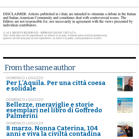
DISCLAIMER: Articles published in i-Italy are intended to stimulate a debate in the Italian
and Italian-American Community and sometimes deal with controversial issues. The
Editors are not responsible for, nor necessarily in agreement with the views presented by
individual contributors.
© ALL RIGHTS RESERVED - RIPRODUZIONE VIETATA.
This work may not be reproduced, in whole or in part, without prior written permission.
Questo lavoro non può essere riprodotto, in tutto o in parte, senza permesso scritto.
From the same author
DOMENICO LOGOZZO
Per L'Aquila. Per una città coesa
e solidale
DOMENICO LOGOZZO
Bellezze, meraviglie e storie
esemplari nel libro di Goffredo
Palmerini
DOMENICO LOGOZZO
8 marzo. Nonna Caterina, 104
anni e viva la civiltà contadina