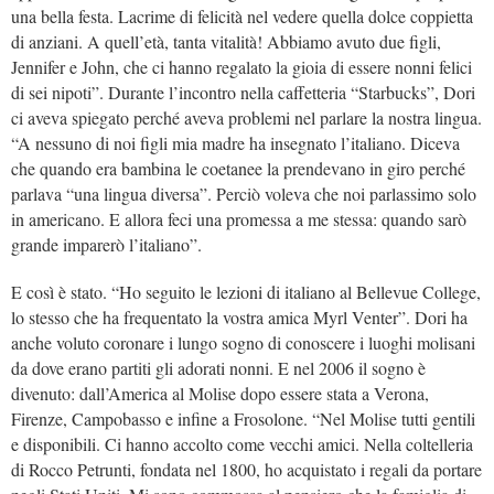
una bella festa. Lacrime di felicità nel vedere quella dolce coppietta
di anziani. A quell’età, tanta vitalità! Abbiamo avuto due figli,
Jennifer e John, che ci hanno regalato la gioia di essere nonni felici
di sei nipoti”. Durante l’incontro nella caffetteria “Starbucks”, Dori
ci aveva spiegato perché aveva problemi nel parlare la nostra lingua.
“A nessuno di noi figli mia madre ha insegnato l’italiano. Diceva
che quando era bambina le coetanee la prendevano in giro perché
parlava “una lingua diversa”. Perciò voleva che noi parlassimo solo
in americano. E allora feci una promessa a me stessa: quando sarò
grande imparerò l’italiano”.
E così è stato. “Ho seguito le lezioni di italiano al Bellevue College,
lo stesso che ha frequentato la vostra amica
Myrl Venter”. Dori ha
anche voluto coronare i lungo sogno di conoscere i luoghi molisani
da dove erano partiti gli adorati nonni. E nel 2006 il sogno è
divenuto: dall’America al Molise dopo essere stata a Verona,
Firenze, Campobasso e infine a Frosolone. “Nel Molise tutti gentili
e disponibili. Ci hanno accolto come vecchi amici. Nella coltelleria
di Rocco Petrunti, fondata nel 1800, ho acquistato i regali da portare