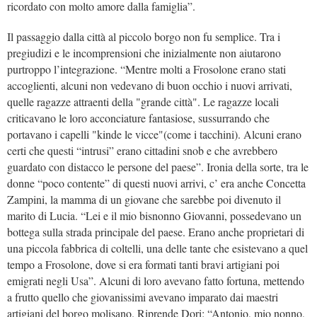
ricordato con molto amore dalla famiglia”.
Il passaggio dalla città al piccolo borgo non fu semplice. Tra i
pregiudizi e le incomprensioni che inizialmente non aiutarono
purtroppo l’integrazione. “Mentre molti a Frosolone erano stati
accoglienti, alcuni non vedevano di buon occhio i nuovi arrivati,
quelle ragazze attraenti della "grande città". Le ragazze locali
criticavano le loro acconciature fantasiose, sussurrando che
portavano i capelli "kinde le vicce"(come i tacchini). Alcuni erano
certi che questi “intrusi” erano cittadini snob e che avrebbero
guardato con distacco le persone del paese”. Ironia della sorte, tra le
donne “poco contente” di questi nuovi arrivi, c’ era anche
Concetta
Zampini, la mamma di un giovane che sarebbe poi divenuto il
marito di Lucia. “Lei e il mio bisnonno Giovanni, possedevano un
bottega sulla strada principale del paese. Erano anche proprietari di
una piccola fabbrica di coltelli, una delle tante che esistevano a quel
tempo a Frosolone, dove si era formati tanti bravi artigiani poi
emigrati negli Usa”. Alcuni di loro avevano fatto fortuna, mettendo
a frutto quello che giovanissimi avevano imparato dai maestri
artigiani del borgo molisano. Riprende Dori: “Antonio, mio ​​nonno,