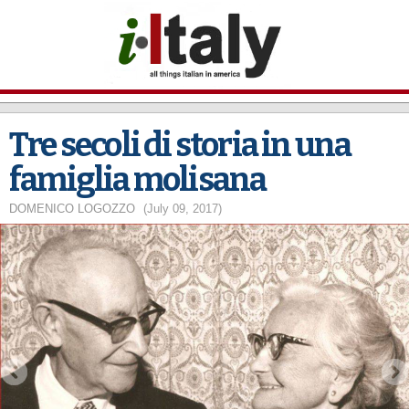
Skip to
main
content
Tre secoli di storia in una
famiglia molisana
DOMENICO LOGOZZO
(July 09, 2017)