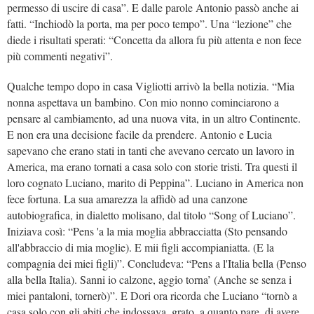
permesso di uscire di casa”. E dalle parole Antonio passò anche ai
fatti. “Inchiodò la porta, ma per poco tempo”. Una “lezione” che
diede i risultati sperati: “Concetta da allora fu più attenta e non fece
più commenti negativi”.
Qualche tempo dopo in casa Vigliotti arrivò la bella notizia. “Mia
nonna aspettava un bambino. Con mio nonno cominciarono a
pensare al cambiamento, ad una nuova vita, in un altro Continente.
E non era una decisione facile da prendere. Antonio e Lucia
sapevano che erano stati in tanti che avevano cercato un lavoro in
America, ma erano tornati a casa solo con storie tristi. Tra questi il
loro cognato Luciano, marito di Peppina”. Luciano in America non
fece fortuna. La sua amarezza la affidò ad una canzone
autobiografica, in dialetto molisano, dal titolo “Song of Luciano”.
Iniziava così: “
Pens 'a la mia moglia abbracciatta (Sto pensando
all'abbraccio di mia moglie). E mii figli accompianiatta. (E la
compagnia dei miei figli)”. Concludeva: “Pens a l'Italia bella (Penso
alla bella Italia). Sanni io calzone, aggio torna’ (Anche se senza i
miei pantaloni, tornerò)”. E Dori ora ricorda che Luciano “tornò a
casa solo con gli abiti che indossava, grato, a quanto pare, di avere