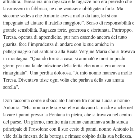
affilatura. Teresa era una ragazza e le ragazze non era previsto che
lavorassero in fabbrica, né che venissero obbligate a farlo. Ma
siccome vedeva che Antonio aveva molto da fare, lei si era
impegnata ad aiutare il fratello maggiore”. Senso di responsabilità e
grande sensibilità. Ragazza forte, generosa e sfortunata. Purtroppo.
Teresa, operata di appendicite, pur non essendo ancora del tutto
guarita, fece l’imprudenza di andare con le sue amiche in
pellegrinaggio nel santuario alla Beata Vergine Maria che si trovava
in montagna. “Quando tornò a casa, si ammalò e morì in pochi
giorni per una fatale infezione della ferita che non si era ancora
rimarginata”. Una perdita dolorosa. “A mio nonno mancava molto
Teresa. Diventava triste ogni volta che parlava della sua amata
sorella”.
Dori racconta come è sbocciato l’amore tra nonna Lucia e nonno
Antonio. “Mia nonna e le sue sorelle aiutavano la madre anche nel
lavare i panni presso la Fontana in pietra, che si trovava nel centro
del paese. Un giorno, mentre mia nonna camminava sulla strada
principale di
Frosolone con il suo cesto di panni, nonno Antonio la
vide dalla finestra della bottega e rimase colpito dalla sua bellezza.