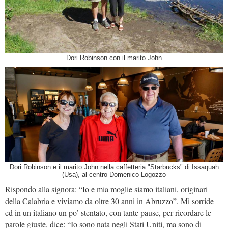
Dori Robinson con il marito John
Dori Robinson e il marito John nella caffetteria "Starbucks" di Issaquah
(Usa), al centro Domenico Logozzo
Rispondo alla signora: “Io e mia moglie siamo italiani, originari
della Calabria e viviamo da oltre 30 anni in Abruzzo”. Mi sorride
ed in un italiano un po’ stentato, con tante pause, per ricordare le
parole giuste, dice: “Io sono nata negli Stati Uniti, ma sono di