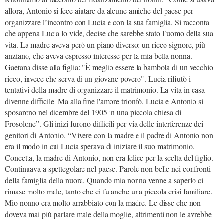
allora, Antonio si fece aiutare da alcune amiche del paese per
organizzare l’incontro con Lucia e con la sua famiglia. Si racconta
che appena Lucia lo vide, decise che sarebbe stato l’uomo della sua
vita. La madre aveva però un piano diverso: un ricco signore, più
anziano, che aveva espresso interesse per la mia bella nonna.
Gaetana disse alla figlia: "È meglio essere la bambola di un vecchio
ricco, invece che serva di un giovane povero". Lucia rifiutò i
tentativi della madre di organizzare il matrimonio. La vita in casa
divenne difficile. Ma alla fine l'amore trionfò. Lucia e Antonio si
sposarono nel dicembre del 1905 in una piccola chiesa di
Frosolone”. Gli inizi furono difficili per via delle interferenze dei
genitori di Antonio. “Vivere con la madre e il padre di Antonio non
era il modo in cui Lucia sperava di iniziare il suo matrimonio.
Concetta, la madre di Antonio, non era felice per la scelta del figlio.
Continuava a spettegolare nel paese. Parole non belle nei confronti
della famiglia della nuora. Quando mia nonna venne a saperlo ci
rimase molto male, tanto che ci fu anche una piccola crisi familiare.
Mio nonno era molto arrabbiato con la madre. Le disse che non
doveva mai più parlare male della moglie, altrimenti non le avrebbe