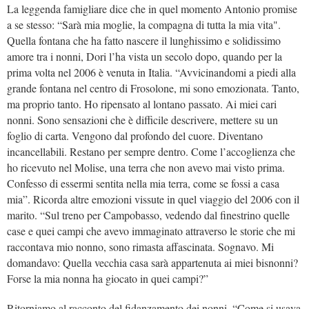
La leggenda famigliare dice che in quel momento Antonio promise
a se stesso: “Sarà mia moglie, la compagna di tutta la mia vita".
Quella fontana che ha fatto nascere il lunghissimo e solidissimo
amore tra i nonni, Dori l’ha vista un secolo dopo, quando per la
prima volta nel 2006 è venuta in Italia. “Avvicinandomi a piedi alla
grande fontana nel centro di Frosolone, mi sono emozionata. Tanto,
ma proprio tanto. Ho ripensato al lontano passato. Ai miei cari
nonni. Sono sensazioni che è difficile descrivere, mettere su un
foglio di carta. Vengono dal profondo del cuore. Diventano
incancellabili. Restano per sempre dentro. Come l’accoglienza che
ho ricevuto nel Molise, una terra che non avevo mai visto prima.
Confesso di essermi sentita nella mia terra, come se fossi a casa
mia”. Ricorda altre emozioni vissute in quel viaggio del 2006 con il
marito. “Sul treno per Campobasso, vedendo dal finestrino quelle
case e quei campi che avevo immaginato attraverso le storie che mi
raccontava mio nonno, sono rimasta affascinata. Sognavo. Mi
domandavo: Quella vecchia casa sarà appartenuta ai miei bisnonni?
Forse la mia nonna ha giocato in quei campi?”
Ritorniamo al racconto del fidanzamento dei nonni. “Come si usava