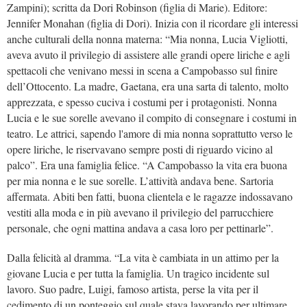
Zampini); scritta da Dori Robinson (figlia di Marie). Editore:
Jennifer Monahan (figlia di Dori). Inizia con il ricordare gli interessi
anche culturali della nonna materna: “Mia nonna, Lucia Vigliotti,
aveva avuto il privilegio di assistere alle grandi opere liriche e agli
spettacoli che venivano messi in scena a Campobasso sul finire
dell’Ottocento. La madre, Gaetana, era una sarta di talento, molto
apprezzata, e spesso cuciva i costumi per i protagonisti. Nonna
Lucia e le sue sorelle avevano il compito di consegnare i costumi in
teatro. Le attrici, sapendo l'amore di mia nonna soprattutto verso le
opere liriche, le riservavano sempre posti di riguardo vicino al
palco”. Era una famiglia felice. “A Campobasso la vita era buona
per mia nonna e le sue sorelle. L’attività andava bene. Sartoria
affermata. Abiti ben fatti, buona clientela e le ragazze indossavano
vestiti alla moda e in più avevano il privilegio del parrucchiere
personale, che ogni mattina andava a casa loro per pettinarle”.
Dalla felicità al dramma. “La vita è cambiata in un attimo per la
giovane Lucia e per tutta la famiglia. Un tragico incidente sul
lavoro. Suo padre, Luigi, famoso artista, perse la vita per il
cedimento di un ponteggio sul quale stava lavorando per ultimare