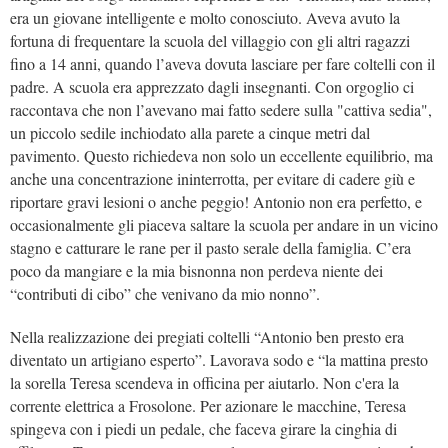
era un giovane intelligente e molto conosciuto. Aveva avuto la
fortuna di frequentare la scuola del villaggio con gli altri ragazzi
fino a 14 anni, quando l’aveva dovuta lasciare per fare coltelli con il
padre. A scuola era apprezzato dagli insegnanti. Con orgoglio ci
raccontava che non l’avevano mai fatto sedere sulla "cattiva sedia",
un piccolo sedile inchiodato alla parete a cinque metri dal
pavimento. Questo richiedeva non solo un eccellente equilibrio, ma
anche una concentrazione ininterrotta, per evitare di cadere giù e
riportare gravi lesioni o anche peggio! Antonio non era perfetto, e
occasionalmente gli piaceva saltare la scuola per andare in un vicino
stagno e catturare le rane per il pasto serale della famiglia. C’era
poco da mangiare e la mia bisnonna non perdeva niente dei
“contributi di cibo” che venivano da mio nonno”.
Nella realizzazione dei pregiati coltelli “Antonio ben presto era
diventato un artigiano esperto”. Lavorava sodo e “la mattina presto
la sorella Teresa scendeva in officina per aiutarlo. Non c'era la
corrente elettrica a
Frosolone. Per azionare le macchine, Teresa
spingeva con i piedi un pedale, che faceva girare la cinghia di