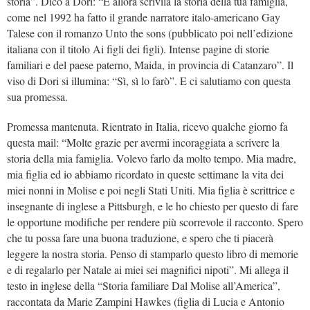
storia”. Dico a Dori: “E allora scrivila la storia della tua famiglia,
come nel 1992 ha fatto il grande narratore italo-americano
Gay
Talese con il romanzo Unto the sons (pubblicato poi nell’edizione
italiana con il titolo Ai figli dei figli). Intense pagine di storie
familiari e del paese paterno, Maida, in provincia di Catanzaro”. Il
viso di Dori si illumina: “Sì, sì lo farò”. E ci salutiamo con questa
sua promessa.
Promessa mantenuta. Rientrato in Italia, ricevo qualche giorno fa
questa mail: “Molte grazie per avermi incoraggiata a scrivere la
storia della mia famiglia. Volevo farlo da molto tempo. Mia madre,
mia figlia ed io abbiamo ricordato in queste settimane la vita dei
miei nonni in Molise e poi negli Stati Uniti. Mia figlia è scrittrice e
insegnante di inglese a
Pittsburgh, e le ho chiesto per questo di fare
le opportune modifiche per rendere più scorrevole il racconto. Spero
che tu possa fare una buona traduzione, e spero che ti piacerà
leggere la nostra storia. Penso di stamparlo questo libro di memorie
e di regalarlo per Natale ai miei sei magnifici nipoti”. Mi allega il
testo in inglese della “Storia familiare Dal Molise all’America”,
raccontata da Marie Zampini Hawkes (figlia di Lucia e Antonio