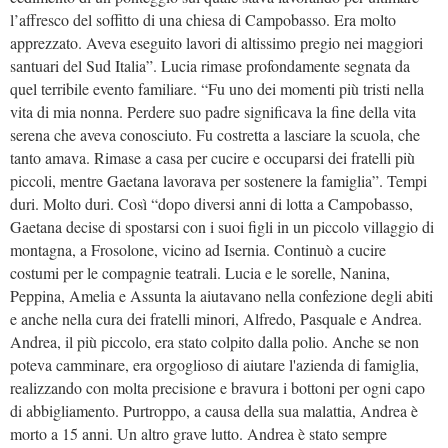
l’affresco del soffitto di una chiesa di
Campobasso. Era molto
apprezzato. Aveva eseguito lavori di altissimo pregio nei maggiori
santuari del Sud Italia”. Lucia rimase profondamente segnata da
quel terribile evento familiare. “Fu uno dei momenti più tristi nella
vita di mia nonna. Perdere suo padre significava la fine della vita
serena che aveva conosciuto. Fu costretta a lasciare la scuola, che
tanto amava. Rimase a casa per cucire e occuparsi dei fratelli più
piccoli, mentre Gaetana lavorava per sostenere la famiglia”. Tempi
duri. Molto duri. Così “dopo diversi anni di lotta a Campobasso,
Gaetana decise di spostarsi con i suoi figli in un piccolo villaggio di
montagna, a Frosolone, vicino ad Isernia. Continuò a cucire
costumi per le compagnie teatrali. Lucia e le sorelle, Nanina,
Peppina, Amelia e Assunta la aiutavano nella confezione degli abiti
e anche nella cura dei fratelli minori, Alfredo, Pasquale e Andrea.
Andrea, il più piccolo, era stato colpito dalla polio. Anche se non
poteva camminare, era orgoglioso di aiutare l'azienda di famiglia,
realizzando con molta precisione e bravura i bottoni per ogni capo
di abbigliamento. Purtroppo, a causa della sua malattia, Andrea è
morto a 15 anni. Un altro grave lutto. Andrea è stato sempre