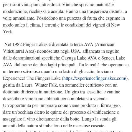
per i suoi vini spumanti e dolci. Vini che sposano maturità e
moderazione, ricchezza e acidità. Hanno una trasparenza distinta, a
volte ammaliante. Possiedono una purezza di frutta che esprime in
modo unico il clima, i terreni e le condizioni dei vigneti di New
York.
Nel 1982 Finger Lakes è diventata la terza AVA (American
Viticultural Area) riconosciuta negli USA, affiancata in seguito
dalle denominazioni specifiche Cayuga Lake AVA e Seneca Lake
AVA, dal nome dei due laghi principali. Tra le realtà che operano su
un terreno scivoloso quanto una lastra di ghiaccio, troviamo
Experience! The Fimgers Lake (
https://
experiencefingerlakes.com/
),
gestita da Laura Winter Falk, un sommelier certificato con un
dottorato di ricerca in nutrizione. Un giro tra caseifici e cantine
dove cibo e vino sono abbinati per completarsi a vicenda.
Un’opportunità per imparare come viene prodotto il formaggio,
dare un’occhiata dietro le quinte del processo di vinificazione e
assaggiare il vino direttamente dalla botte. Lungo la strada gli
amanti della natura si imbattono nelle maestose cascate