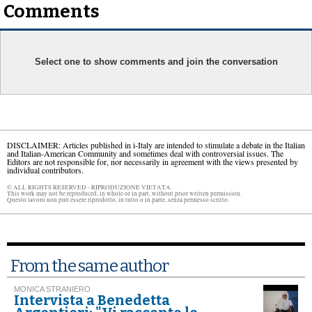
Comments
Select one to show comments and join the conversation
DISCLAIMER: Articles published in i-Italy are intended to stimulate a debate in the Italian
and Italian-American Community and sometimes deal with controversial issues. The
Editors are not responsible for, nor necessarily in agreement with the views presented by
individual contributors.
© ALL RIGHTS RESERVED - RIPRODUZIONE VIETATA.
This work may not be reproduced, in whole or in part, without prior written permission.
Questo lavoro non può essere riprodotto, in tutto o in parte, senza permesso scritto.
From the same author
MONICA STRANIERO
Intervista a Benedetta