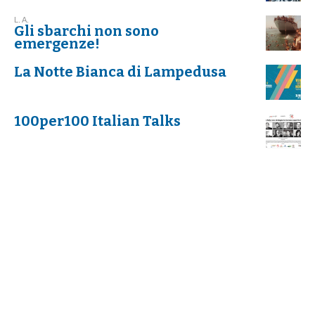
L. A.
Gli sbarchi non sono
emergenze!
La Notte Bianca di Lampedusa
100per100 Italian Talks
EDVIGE GIUNTA
Virità: femminile singolare-
plurale
MONICA STRANIERO
Alfredino, una storia italiana
MASSIMO AMOROSINI, LETIZIA AIROS
#TheItalianResilience. Il vino
italiano negli USA