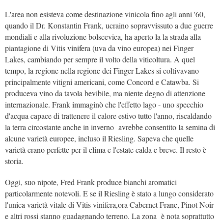
L'area non esisteva come destinazione vinicola fino agli anni '60,
quando il Dr. Konstantin Frank, ucraino sopravvissuto a due guerre
mondiali e alla rivoluzione bolscevica, ha aperto la la strada alla
piantagione di Vitis vinifera (uva da vino europea) nei Finger
Lakes, cambiando per sempre il volto della viticoltura. A quel
tempo, la regione nella regione dei Finger Lakes si coltivavano
principalmente vitigni americani, come Concord e Catawba. Si
produceva vino da tavola bevibile, ma niente degno di attenzione
internazionale. Frank immaginò che l'effetto lago - uno specchio
d'acqua capace di trattenere il calore estivo tutto l'anno, riscaldando
la terra circostante anche in inverno avrebbe consentito la semina di
alcune varietà europee, incluso il Riesling. Sapeva che quelle
varietà erano perfette per il clima e l'estate calda e breve. Il resto è
storia.
Oggi, suo nipote, Fred Frank produce bianchi aromatici
particolarmente notevoli. E se il Riesling è stato a lungo considerato
l'unica varietà vitale di Vitis vinifera,ora Cabernet Franc, Pinot Noir
e altri rossi stanno guadagnando terreno. La zona è nota soprattutto